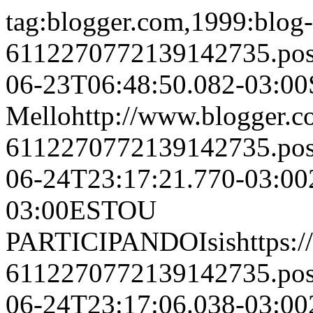
tag:blogger.com,1999:blog-
6112270772139142735.po
06-23T06:48:50.082-03:00
Mello
http://www.blogger.
6112270772139142735.po
06-24T23:17:21.770-03:00
03:00
ESTOU
PARTICIPANDO
Isis
https:
6112270772139142735.po
06-24T23:17:06.038-03:00