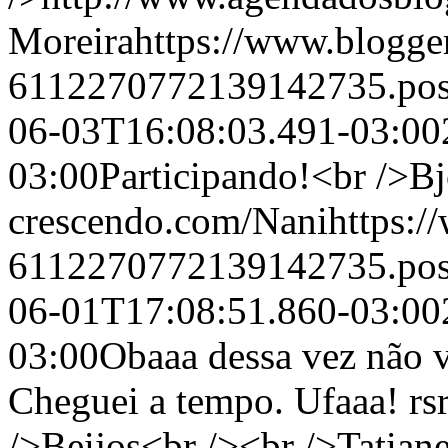
Moreira
https://www.blogg
6112270772139142735.po
06-03T16:08:03.491-03:00
03:00
Participando!<br />Bj
crescendo.com/
Nani
https:
6112270772139142735.po
06-01T17:08:51.860-03:00
03:00
Obaaa dessa vez não v
Cheguei a tempo. Ufaaa! rsr
/>Beijos<br /><br />Tatiane