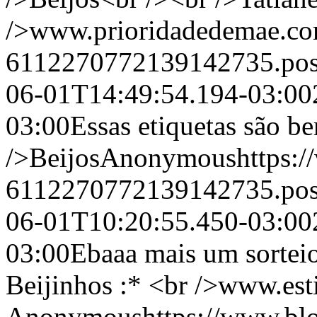
/>www.prioridadedemae.c
6112270772139142735.po
06-01T14:49:54.194-03:00
03:00
Essas etiquetas são be
/>Beijos
Anonymous
https:
6112270772139142735.po
06-01T10:20:55.450-03:00
03:00
Ebaaa mais um sorteio
Beijinhos :* <br />www.est
Anonymous
https://www.b