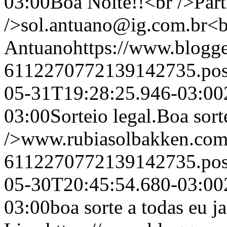
03:00
Boa Noite!!<br />Part
/>
sol.antuano@ig.com.br
<b
Antuano
https://www.blogg
6112270772139142735.po
05-31T19:28:25.946-03:00
03:00
Sorteio legal.Boa sort
/>www.rubiasolbakken.co
6112270772139142735.po
05-30T20:45:54.680-03:00
03:00
boa sorte a todas eu j