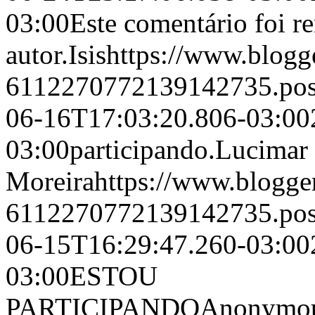
03:00
Este comentário foi r
autor.
Isis
https://www.blog
6112270772139142735.po
06-16T17:03:20.806-03:00
03:00
participando.
Lucimar 
Moreira
https://www.blogg
6112270772139142735.po
06-15T16:29:47.260-03:00
03:00
ESTOU
PARTICIPANDO
Anonymo