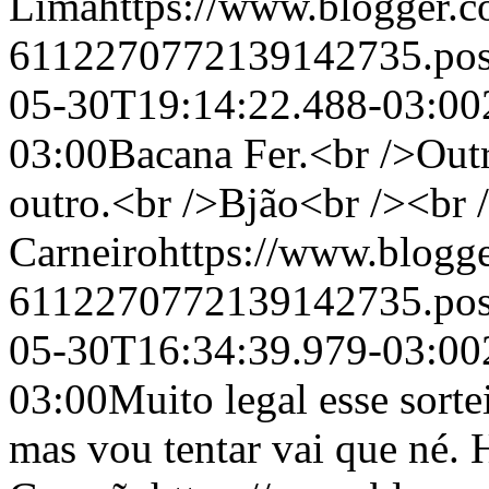
Lima
https://www.blogger.
6112270772139142735.po
05-30T19:14:22.488-03:00
03:00
Bacana Fer.<br />Out
outro.<br />Bjão<br /><br
Carneiro
https://www.blogg
6112270772139142735.po
05-30T16:34:39.979-03:00
03:00
Muito legal esse sorte
mas vou tentar vai que né. 