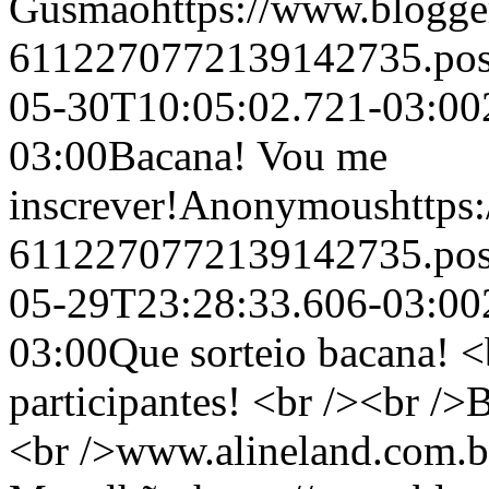
Gusmão
https://www.blogg
6112270772139142735.po
05-30T10:05:02.721-03:00
03:00
Bacana! Vou me
inscrever!
Anonymous
https
6112270772139142735.po
05-29T23:28:33.606-03:00
03:00
Que sorteio bacana! <
participantes! <br /><br />
<br />www.alineland.com.