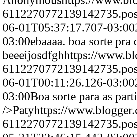
6112270772139142735.po
06-01T05:37:17.707-03:00
03:00
ebaaaa. boa sorte pra 
beeeijos
dfgh
https://www.b
6112270772139142735.po
06-01T00:11:26.126-03:00
03:00
Boa sorte para as part
/>
Paty
https://www.blogge
6112270772139142735.po