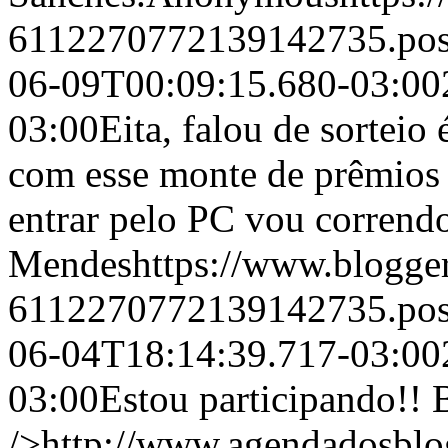
6112270772139142735.po
06-09T00:09:15.680-03:00
03:00
Eita, falou de sortei
com esse monte de prêmios 
entrar pelo PC vou correndo
Mendes
https://www.blogg
6112270772139142735.po
06-04T18:14:39.717-03:00
03:00
Estou participando!! B
/>http://www.agendadosblo