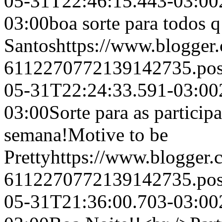
05-31T22:46:15.443-03:00
03:00
boa sorte para todos q
Santos
https://www.blogge
6112270772139142735.po
05-31T22:24:33.591-03:00
03:00
Sorte para as particip
semana!
Motive to be
Pretty
https://www.blogger
6112270772139142735.po
05-31T21:36:00.703-03:00