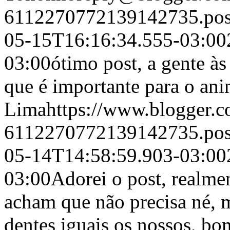
6112270772139142735.po
05-15T16:16:34.555-03:00
03:00
ótimo post, a gente à
que é importante para o an
Lima
https://www.blogger.
6112270772139142735.po
05-14T14:58:59.903-03:00
03:00
Adorei o post, realme
acham que não precisa né, 
dentes iguais os nossos, bo