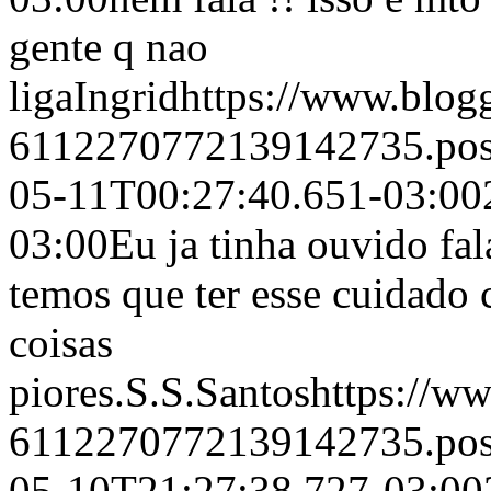
gente q nao
liga
Ingrid
https://www.blo
6112270772139142735.po
05-11T00:27:40.651-03:00
03:00
Eu ja tinha ouvido fal
temos que ter esse cuidado 
coisas
piores.
S.S.Santos
https://w
6112270772139142735.po
05-10T21:27:38.727-03:00