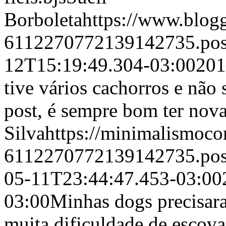
Borboleta
https://www.blog
6112270772139142735.po
12T15:19:49.304-03:00
201
tive vários cachorros e não
post, é sempre bom ter nov
Silva
https://minimalismoco
6112270772139142735.po
05-11T23:44:47.453-03:00
03:00
Minhas dogs precisara
muita dificuldade de escovar