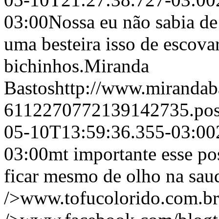
03:00
Nossa eu não sabia de
uma besteira isso de escova
bichinhos.
Miranda
Bastos
http://www.mirandab
6112270772139142735.po
05-10T13:59:36.355-03:00
03:00
mt importante esse po
ficar mesmo de olho na sau
/>www.tofucolorido.com.b