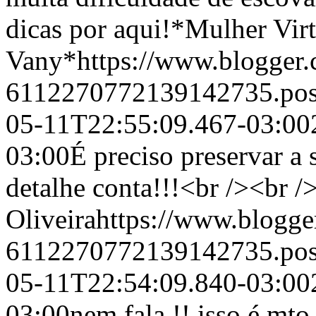
dicas por aqui!
*Mulher Vir
Vany*
https://www.blogger
6112270772139142735.po
05-11T22:55:09.467-03:00
03:00
É preciso preservar a
detalhe conta!!!<br /><br /
Oliveira
https://www.blogg
6112270772139142735.po
05-11T22:54:09.840-03:00
03:00
nem fala !! isso é mt