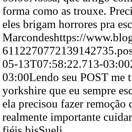
forma como as trouxe. Prec
eles brigam horrores pra es
Marcondes
https://www.bl
6112270772139142735.po
05-13T07:58:22.713-03:00
03:00
Lendo seu POST me tr
yorkshire que eu sempre es
ela precisou fazer remoção 
realmente importante cuida
fiéis.bjs
Sueli