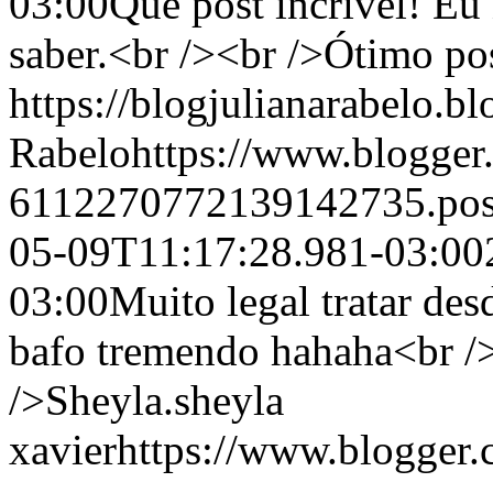
03:00
Que post incrível! Eu 
saber.<br /><br />Ótimo po
https://blogjulianarabelo.bl
Rabelo
https://www.blogge
6112270772139142735.po
05-09T11:17:28.981-03:00
03:00
Muito legal tratar de
bafo tremendo hahaha<br /
/>Sheyla.
sheyla
xavier
https://www.blogger