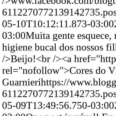
/>www.facebook.com/blogt
6112270772139142735.po
05-10T10:12:11.873-03:00
03:00
Muita gente esquece,
higiene bucal dos nossos fi
/>Beijo!<br /><a href="htt
rel="nofollow">Cores do V
Guarnieri
https://www.blog
6112270772139142735.po
05-09T13:49:56.750-03:00