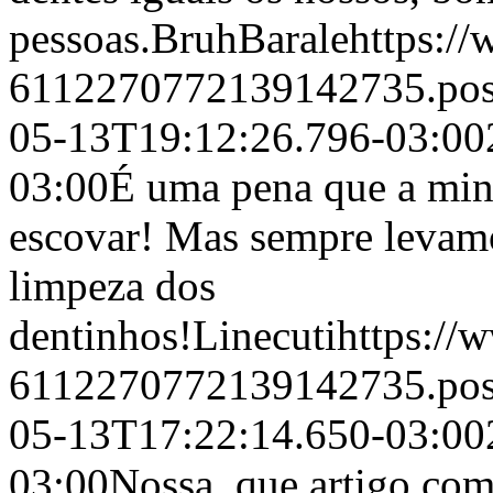
pessoas.
BruhBarale
https:/
6112270772139142735.po
05-13T19:12:26.796-03:00
03:00
É uma pena que a min
escovar! Mas sempre levamos
limpeza dos
dentinhos!
Linecuti
https:/
6112270772139142735.po
05-13T17:22:14.650-03:00
03:00
Nossa, que artigo com