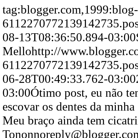
tag:blogger.com,1999:blog-
6112270772139142735.po
08-13T08:36:50.894-03:00
Mello
http://www.blogger.
6112270772139142735.po
06-28T00:49:33.762-03:00
03:00
Ótimo post, eu não te
escovar os dentes da minha 
Meu braço ainda tem cicatri
Tonon
noreply@blogger.co