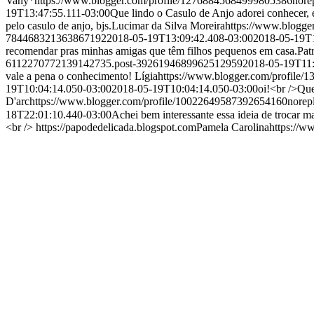
Vany*
https://www.blogger.com/profile/12768845684999805386
nore
19T13:47:55.111-03:00
Que lindo o Casulo de Anjo adorei conhecer, é
pelo casulo de anjo, bjs.
Lucimar da Silva Moreira
https://www.blogg
784468321363867192
2018-05-19T13:09:42.408-03:00
2018-05-19T1
recomendar pras minhas amigas que têm filhos pequenos em casa.
Pat
6112270772139142735.post-3926194689962512959
2018-05-19T11:
vale a pena o conhecimento!
Lígia
https://www.blogger.com/profile
19T10:04:14.050-03:00
2018-05-19T10:04:14.050-03:00
oi!<br />Que
D'arc
https://www.blogger.com/profile/10022649587392654160
norep
18T22:01:10.440-03:00
Achei bem interessante essa ideia de trocar ma
<br /> https://papodedelicada.blogspot.com
Pamela Carolina
https://w