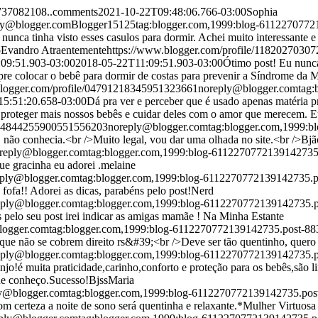
737082108..comments
2021-10-22T09:48:06.766-03:00
Sophia
ly@blogger.com
Blogger
15
1
25
tag:blogger.com,1999:blog-611227077
nunca tinha visto esses casulos para dormir. Achei muito interessante
o
Evandro Atraentemente
https://www.blogger.com/profile/1182027030
09:51.903-03:00
2018-05-22T11:09:51.903-03:00
Ótimo post! Eu nunca
re colocar o bebê para dormir de costas para prevenir a Síndrome da Mo
blogger.com/profile/04791218345951323661
noreply@blogger.com
tag
5:51:20.658-03:00
Dá pra ver e perceber que é usado apenas matéria pr
 proteger mais nossos bebês e cuidar deles com o amor que merecem. E
e/04844255900551556203
noreply@blogger.com
tag:blogger.com,1999:
 não conhecia.<br />Muito legal, vou dar uma olhada no site.<br />Bjã
reply@blogger.com
tag:blogger.com,1999:blog-611227077213914273
ue gracinha eu adorei .
melaine
eply@blogger.com
tag:blogger.com,1999:blog-6112270772139142735
ofa!! Adorei as dicas, parabéns pelo post!
Nerd
eply@blogger.com
tag:blogger.com,1999:blog-6112270772139142735
 pelo seu post irei indicar as amigas mamãe !
Na Minha Estante
logger.com
tag:blogger.com,1999:blog-6112270772139142735.post-
 que não se cobrem direito rs&#39;<br />Deve ser tão quentinho, quer
eply@blogger.com
tag:blogger.com,1999:blog-6112270772139142735
jo!é muita praticidade,carinho,conforto e proteção para os bebês,são 
ue conheço.Sucesso!Bjss
Maria
y@blogger.com
tag:blogger.com,1999:blog-6112270772139142735.po
om certeza a noite de sono será quentinha e relaxante.
*Mulher Virtuosa