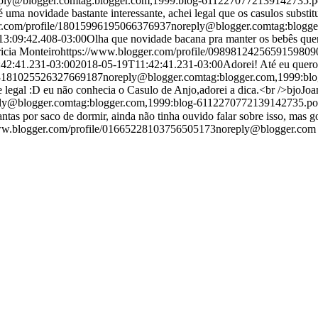
ply@blogger.com
tag:blogger.com,1999:blog-6112270772139142735.
 uma novidade bastante interessante, achei legal que os casulos substi
er.com/profile/18015996195066376937
noreply@blogger.com
tag:blogg
3:09:42.408-03:00
Olha que novidade bacana pra manter os bebês quen
ricia Monteiro
https://www.blogger.com/profile/0989812425659159809
42:41.231-03:00
2018-05-19T11:42:41.231-03:00
Adorei! Até eu quer
/13181025526327669187
noreply@blogger.com
tag:blogger.com,1999:b
 legal :D eu não conhecia o Casulo de Anjo,adorei a dica.<br />bjo
Joa
ly@blogger.com
tag:blogger.com,1999:blog-6112270772139142735.p
ntas por saco de dormir, ainda não tinha ouvido falar sobre isso, mas g
ww.blogger.com/profile/01665228103756505173
noreply@blogger.com