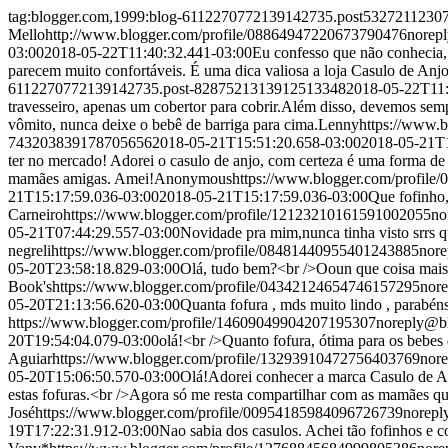
tag:blogger.com,1999:blog-6112270772139142735.post5327211230
Mello
http://www.blogger.com/profile/08864947220673790476
norep
03:00
2018-05-22T11:40:32.441-03:00
Eu confesso que não conhecia, 
parecem muito confortáveis. É uma dica valiosa a loja Casulo de Anj
6112270772139142735.post-8287521313912513348
2018-05-22T11:
travesseiro, apenas um cobertor para cobrir.Além disso, devemos semp
vômito, nunca deixe o bebê de barriga para cima.
Lenny
https://www.
743203839178705656
2018-05-21T15:51:20.658-03:00
2018-05-21T1
ter no mercado! Adorei o casulo de anjo, com certeza é uma forma de
mamães amigas. Amei!
Anonymous
https://www.blogger.com/profil
21T15:17:59.036-03:00
2018-05-21T15:17:59.036-03:00
Que fofinho,
Carneiro
https://www.blogger.com/profile/12123210161591002055
no
05-21T07:44:29.557-03:00
Novidade pra mim,nunca tinha visto srrs q
negreli
https://www.blogger.com/profile/08481440955401243885
nor
05-20T23:58:18.829-03:00
Olá, tudo bem?<br />Ooun que coisa mais f
Book's
https://www.blogger.com/profile/04342124654746157295
nor
05-20T21:13:56.620-03:00
Quanta fofura , mds muito lindo , parabéns
https://www.blogger.com/profile/14609049904207195307
noreply@b
20T19:54:04.079-03:00
olá!<br />Quanto fofura, ótima para os bebes
Aguiar
https://www.blogger.com/profile/13293910472756403769
nor
05-20T15:06:50.570-03:00
Olá!Adorei conhecer a marca Casulo de An
estas fofuras.<br />Agora só me resta compartilhar com as mamães q
José
https://www.blogger.com/profile/00954185984096726739
norepl
19T17:22:31.912-03:00
Nao sabia dos casulos. Achei tão fofinhos e c