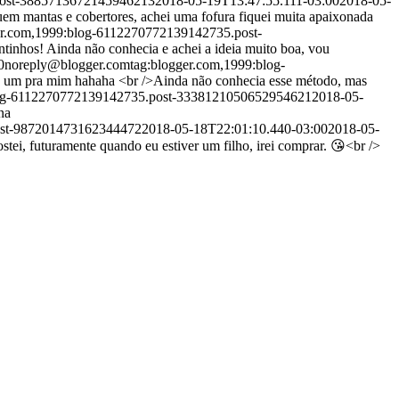
post-3885713672145946213
2018-05-19T13:47:55.111-03:00
2018-05-
tuem mantas e cobertores, achei uma fofura fiquei muita apaixonada
er.com,1999:blog-6112270772139142735.post-
tinhos! Ainda não conhecia e achei a ideia muito boa, vou
0
noreply@blogger.com
tag:blogger.com,1999:blog-
o um pra mim hahaha <br />Ainda não conhecia esse método, mas
log-6112270772139142735.post-3338121050652954621
2018-05-
na
ost-987201473162344472
2018-05-18T22:01:10.440-03:00
2018-05-
ostei, futuramente quando eu estiver um filho, irei comprar. 😘<br />