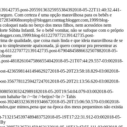
2139142735.post-2055913632595538439
2018-05-22T11:40:32.441-
 e seguro. Com certeza é uma opção maravilhosa para os bebês e
7272834068
noreply@blogger.com
tag:blogger.com,1999:blog-
 coloquei nada no berço dos meus filhos, nem acessórios nem
rte Súbita Infantil. Se o bebê vomitar, não se sufoque com o próprio
:blogger.com,1999:blog-6112270772139142735.post-
ima de qualidade, que coisa mais linda e que ideia maravilhosa de se
u to simplesmente apaixonada, já quero comprar pra presentear as
blog-6112270772139142735.post-6790484588663250788
2018-05-
o
Jeane
5.post-4818261047586655404
2018-05-21T07:44:29.557-03:00
2018-
.post-4236598144149462927
2018-05-20T23:58:18.829-03:00
2018-
.post-3567781125942724701
2018-05-20T21:13:56.620-03:00
2018-
8830805030324298918
2018-05-20T19:54:04.079-03:00
2018-05-
o um hahaha<br /><br />beijos!<br />
Tahis
.post-3924833236391934667
2018-05-20T15:06:50.570-03:00
2018-
lindos,que mimos,pena que na época dos meus pequeninos não existia
st-7132154539748948375
2018-05-19T17:22:31.912-03:00
2018-05-
 By