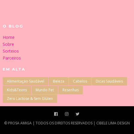
O BLOG
Home
Sobre
Sorteios
Parceiros
EM ALTA
Alimentação Saudável
Beleza
Cabelos
Dicas Saudáveis
Kids&Teens
Mundo Pet
Resenhas
Zero Lactose & Sem Glúten
©‎ PROSA AMIGA | TODOS OS DIREITOS RESERVADOS | CIBELE LIMA DESIGN