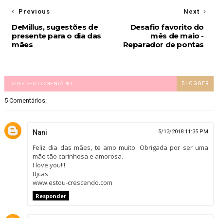
Previous
Next
DeMillus, sugestões de
Desafio favorito do
presente para o dia das
mês de maio -
mães
Reparador de pontas
DEIXE SEU COMENTÁRIO
BLOGGER
5 Comentários:
Nani
5/13/2018 11:35 PM
Feliz dia das mães, te amo muito. Obrigada por ser uma
mãe tão carinhosa e amorosa.
I love you!!!
Bjcas
www.estou-crescendo.com
Responder