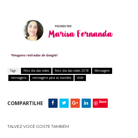
*Imagens retiradas do Google!
Tags :
Feliz dia das mães
Feliz dia das mães 2018
Mensagem
mensagens
mensagens para as mamães
slide
Save
COMPARTILHE
TALVEZ VOCÊ GOSTE TAMBÉM