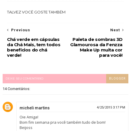
TALVEZ VOCÊ GOSTE TAMBÉM
Previous
Next
Chá verde em cápsulas
Paleta de sombras 3D
da Chá Mais, tem todos
Glamourosa da Fenzza
benefícios do chá
Make Up muita cor
verde!
para você!
DEIXE SEU COMENTÁRIO
BLOGGER
14 Comentários:
micheli martins
4/25/2015 3:17 PM
Oie Amiga!
Bom fim semana pra você também tudo de bom!
Beijoss