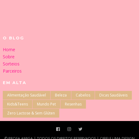
O BLOG
Home
Sobre
Sorteios
Parceiros
EM ALTA
Alimentação Saudável
Beleza
Cabelos
Dicas Saudáveis
Kids&Teens
Mundo Pet
Resenhas
Zero Lactose & Sem Glúten
©‎ PROSA AMIGA | TODOS OS DIREITOS RESERVADOS | CIBELE LIMA DESIGN