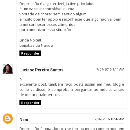
Depressão é algo terrível, já tive princípios
é um vazio incontrolável e uma
vontade de chorar sem sentido algum
é muito bom ter apoio e reconhecer que algo não vai bem
amei conhecer esses alimentos
para amenizar essa situação
Linda Noite!!
beijokas da Nanda
Responder
Luciane Pereira Santos
7/07/2015 9:14 AM
oi
excelente post, também faço posts assim em meu blog e
como vc disse, é semprebom perguntar ao médico antes
de tomar qualquer coisa.
Responder
Nani
7/07/2015 10:32 AM
Depressão é uma doença se tornou muito comum hoje em