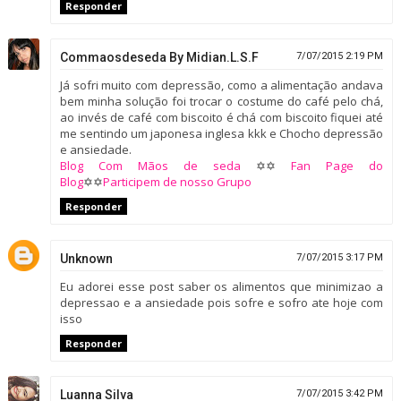
Responder
Commaosdeseda By Midian.L.S.F
7/07/2015 2:19 PM
Já sofri muito com depressão, como a alimentação andava
bem minha solução foi trocar o costume do café pelo chá,
ao invés de café com biscoito é chá com biscoito fiquei até
me sentindo um japonesa inglesa kkk e Chocho depressão
e ansiedade.
Blog Com Mãos de seda
✡✡
Fan Page do
Blog
✡✡
Participem de nosso Grupo
Responder
Unknown
7/07/2015 3:17 PM
Eu adorei esse post saber os alimentos que minimizao a
depressao e a ansiedade pois sofre e sofro ate hoje com
isso
Responder
Luanna Silva
7/07/2015 3:42 PM