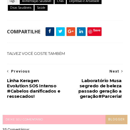
Tags :
Alimentação Saudável
Chás
Depressão e Ansiedade
Dicas Saudáveis
Saúde
Save
COMPARTILHE
TALVEZ VOCÊ GOSTE TAMBÉM
Previous
Next
Linha Keragen
Laboratório Musa
Evolution SOS Intenso
segredo de beleza
#Cabelos danificados e
passado geração a
ressecados!
geração#Parceria!
DEIXE SEU COMENTÁRIO
BLOGGER
35 Comentários: