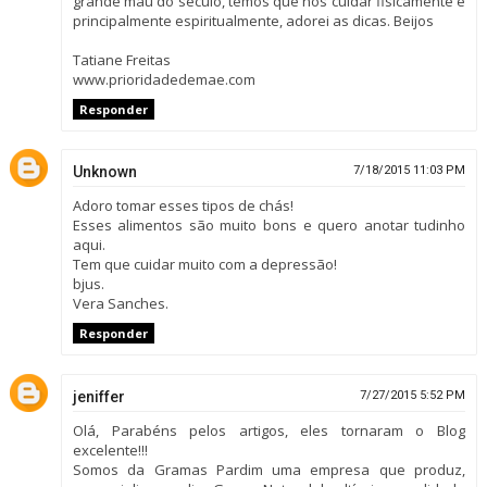
grande mau do século, temos que nos cuidar fisicamente e
principalmente espiritualmente, adorei as dicas. Beijos
Tatiane Freitas
www.prioridadedemae.com
Responder
Unknown
7/18/2015 11:03 PM
Adoro tomar esses tipos de chás!
Esses alimentos são muito bons e quero anotar tudinho
aqui.
Tem que cuidar muito com a depressão!
bjus.
Vera Sanches.
Responder
jeniffer
7/27/2015 5:52 PM
Olá, Parabéns pelos artigos, eles tornaram o Blog
excelente!!!
Somos da Gramas Pardim uma empresa que produz,