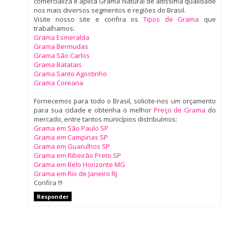
comercializa e aplica Grama Natural de altíssima qualidade
nos mais diversos segmentos e regiões do Brasil.
Visite nosso site e confira os
Tipos de Grama
que
trabalhamos:
Grama Esmeralda
Grama Bermudas
Grama São Carlos
Grama Batatais
Grama Santo Agostinho
Grama Coreana
Fornecemos para todo o Brasil, solicite-nos um orçamento
para sua cidade e obtenha o melhor
Preço de Grama
do
mercado, entre tantos municípios distribuímos:
Grama em São Paulo SP
Grama em Campinas SP
Grama em Guarulhos SP
Grama em Ribeirão Preto SP
Grama em Belo Horizonte MG
Grama em Rio de Janeiro RJ
Confira !!!
Responder