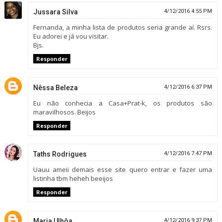
Jussara Silva
4/12/2016 4:55 PM
Fernanda, a minha lista de produtos seria grande aí. Rsrs.
Eu adorei e já vou visitar.
Bjs.
Responder
Nêssa Beleza
4/12/2016 6:37 PM
Eu não conhecia a Casa+Prat-k, os produtos são
maravilhosos. Beijos
Responder
Taths Rodrigues
4/12/2016 7:47 PM
Uauu ameii demais esse site quero entrar e fazer uma
listinha tbm heheh beeijos
Responder
Maria Ulhôa
4/12/2016 9:37 PM