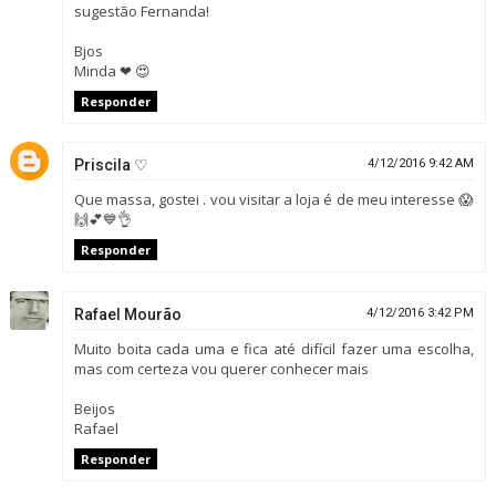
sugestão Fernanda!
Bjos
Minda ❤ 😍
Responder
Priscila ♡
4/12/2016 9:42 AM
Que massa, gostei . vou visitar a loja é de meu interesse 😱
🙌💕💙👌
Responder
Rafael Mourão
4/12/2016 3:42 PM
Muito boita cada uma e fica até difícil fazer uma escolha,
mas com certeza vou querer conhecer mais
Beijos
Rafael
Responder