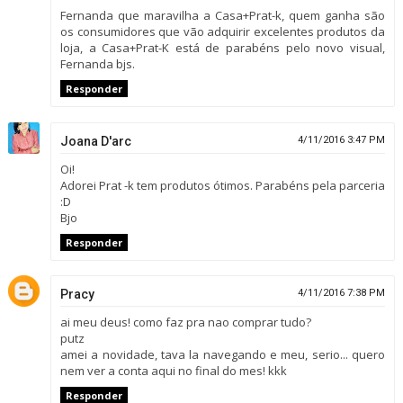
Fernanda que maravilha a Casa+Prat-k, quem ganha são
os consumidores que vão adquirir excelentes produtos da
loja, a Casa+Prat-K está de parabéns pelo novo visual,
Fernanda bjs.
Responder
Joana D'arc
4/11/2016 3:47 PM
Oi!
Adorei Prat -k tem produtos ótimos. Parabéns pela parceria
:D
Bjo
Responder
Pracy
4/11/2016 7:38 PM
ai meu deus! como faz pra nao comprar tudo?
putz
amei a novidade, tava la navegando e meu, serio... quero
nem ver a conta aqui no final do mes! kkk
Responder