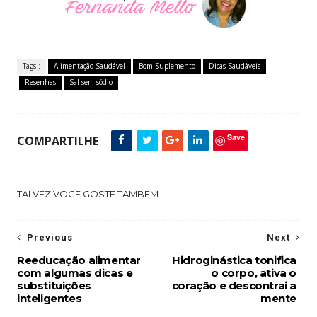
Tags :
Alimentação Saudável
Bom Suplemento
Dicas Saudáveis
Resenhas
Sal sem sódio
Save
COMPARTILHE
TALVEZ VOCÊ GOSTE TAMBÉM
Previous
Next
Reeducação alimentar
Hidroginástica tonifica
com algumas dicas e
o corpo, ativa o
substituições
coração e descontrai a
inteligentes
mente