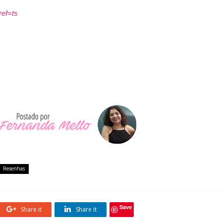
ref=ts
Resenhas
Save
Share it
Share it