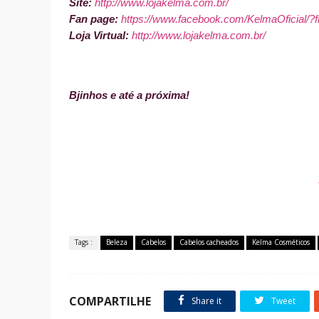
Site:
http://www.lojakelma.com.br/
Fan page:
https://www.facebook.com/KelmaOficial/?f
Loja Virtual:
http://www.lojakelma.com.br/
Bjinhos e até a próxima!
Tags :
Beleza
Cabelos
Cabelos cacheados
Kelma Cosméticos
COMPARTILHE
Share it
Tweet