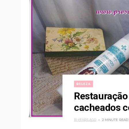
BELEZA
Restauração 
cacheados c
10 YEARS AGO
2 MINUTE
READ