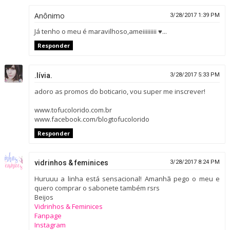
Anônimo
3/28/2017 1:39 PM
Já tenho o meu é maravilhoso,ameiiiiiiiii ♥...
Responder
.lívia.
3/28/2017 5:33 PM
adoro as promos do boticario, vou super me inscrever!
www.tofucolorido.com.br
www.facebook.com/blogtofucolorido
Responder
vidrinhos & feminices
3/28/2017 8:24 PM
Huruuu a linha está sensacional! Amanhã pego o meu e
quero comprar o sabonete também rsrs
Beijos
Vidrinhos & Feminices
Fanpage
Instagram