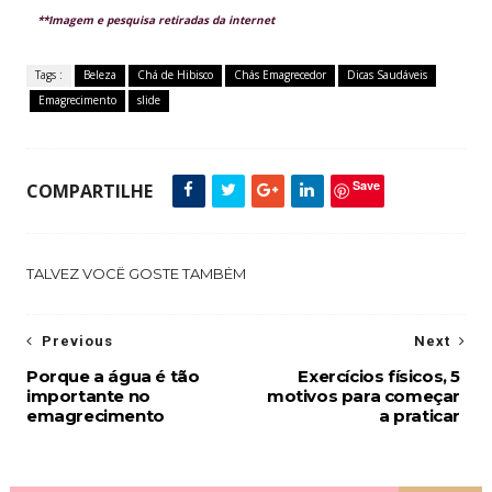
**Imagem e pesquisa retiradas da internet
Tags :
Beleza
Chá de Hibisco
Chás Emagrecedor
Dicas Saudáveis
Emagrecimento
slide
Save
COMPARTILHE
TALVEZ VOCÊ GOSTE TAMBÉM
Previous
Next
Porque a água é tão
Exercícios físicos, 5
importante no
motivos para começar
emagrecimento
a praticar