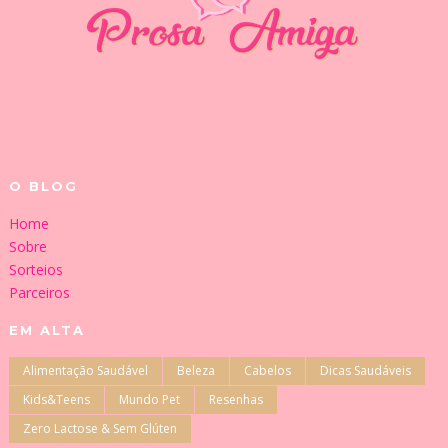
O BLOG
Home
Sobre
Sorteios
Parceiros
EM ALTA
Alimentação Saudável
Beleza
Cabelos
Dicas Saudáveis
Kids&Teens
Mundo Pet
Resenhas
Zero Lactose & Sem Glúten