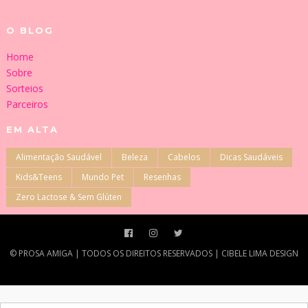
O BLOG
Home
Sobre
Sorteios
Parceiros
EM ALTA
Alimentação Saudável
Beleza
Cabelos
Dicas Saudáveis
Kids&Teens
Mundo Pet
Resenhas
Zero Lactose & Sem Glúten
©‎ PROSA AMIGA | TODOS OS DIREITOS RESERVADOS | CIBELE LIMA DESIGN