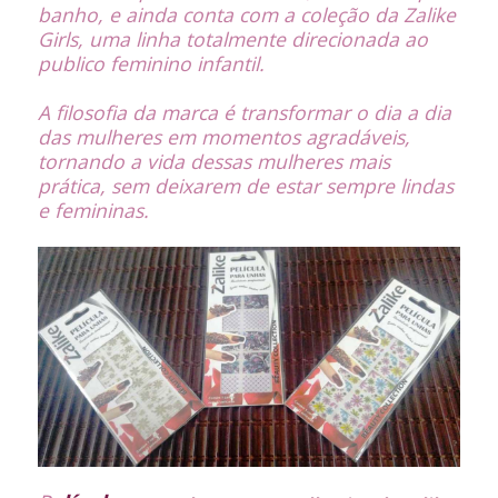
banho, e ainda conta com a coleção da Zalike
Girls, uma linha totalmente direcionada ao
publico feminino infantil.
A filosofia da marca é transformar o dia a dia
das mulheres em momentos agradáveis,
tornando a vida dessas mulheres mais
prática, sem deixarem de estar sempre lindas
e femininas.