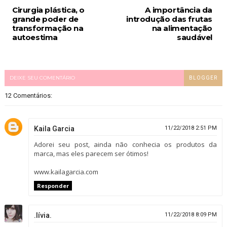
Cirurgia plástica, o
A importância da
grande poder de
introdução das frutas
transformação na
na alimentação
autoestima
saudável
DEIXE SEU COMENTÁRIO
BLOGGER
12 Comentários:
Kaila Garcia
11/22/2018 2:51 PM
Adorei seu post, ainda não conhecia os produtos da
marca, mas eles parecem ser ótimos!
www.kailagarcia.com
Responder
.lívia.
11/22/2018 8:09 PM