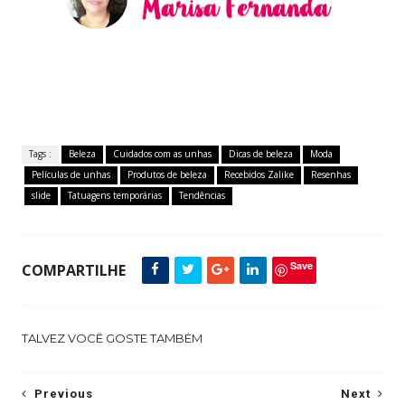
Tags :
Beleza
Cuidados com as unhas
Dicas de beleza
Moda
Películas de unhas
Produtos de beleza
Recebidos Zalike
Resenhas
slide
Tatuagens temporárias
Tendências
Save
COMPARTILHE
TALVEZ VOCÊ GOSTE TAMBÉM
Previous
Next